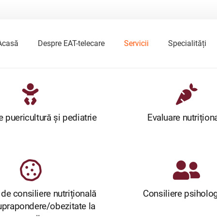
Acasă
Despre EAT-telecare
Servicii
Specialități
e puericultură și pediatrie
Evaluare nutrițion
e consiliere nutrițională
Consiliere psiholo
uprapondere/obezitate la