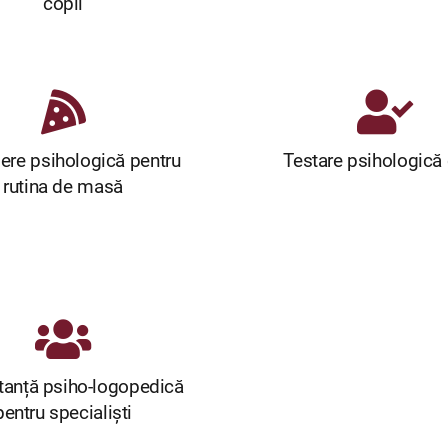
copii
iere psihologică pentru
Testare psihologică 
rutina de masă
tanță psiho-logopedică
pentru specialiști