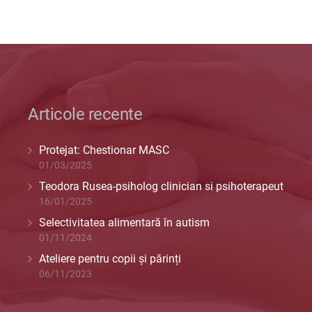
Articole recente
Protejat: Chestionar MASC
01/03/2025
Teodora Rusea-psiholog clinician si psihoterapeut
16/01/2025
Selectivitatea alimentară în autism
01/11/2024
Ateliere pentru copii și părinți
06/11/2023